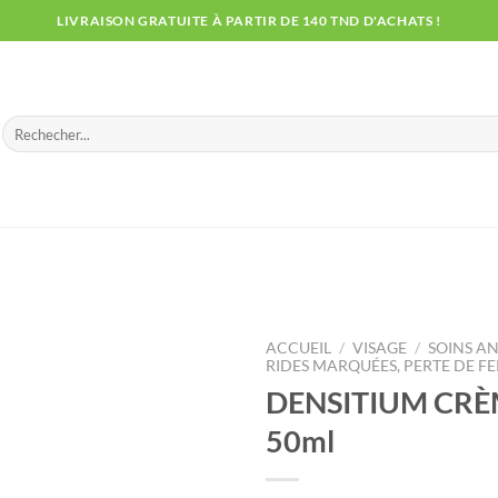
LIVRAISON GRATUITE À PARTIR DE 140 TND D'ACHATS !
Recherche
pour :
ACCUEIL
/
VISAGE
/
SOINS AN
RIDES MARQUÉES, PERTE DE F
DENSITIUM CRÈM
50ml