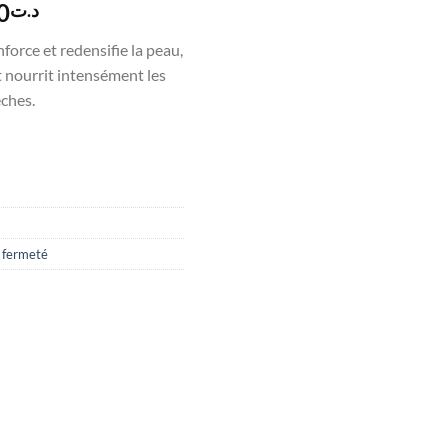
Le
0
د.ت
prix
orce et redensifie la peau,
actuel
 nourrit intensément les
est :
èches.
د.ت145.000.
د.ت160.000.
e fermeté