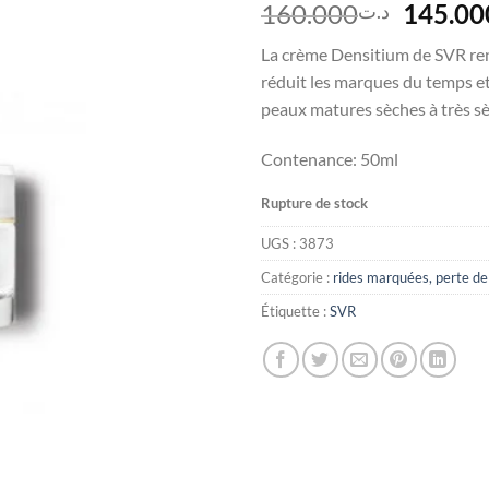
Le
160.000
145.00
د.ت
prix
La crème Densitium de SVR renf
initial
réduit les marques du temps et
était :
peaux matures sèches à très s
Contenance: 50ml
Rupture de stock
UGS :
3873
Catégorie :
rides marquées, perte d
Étiquette :
SVR