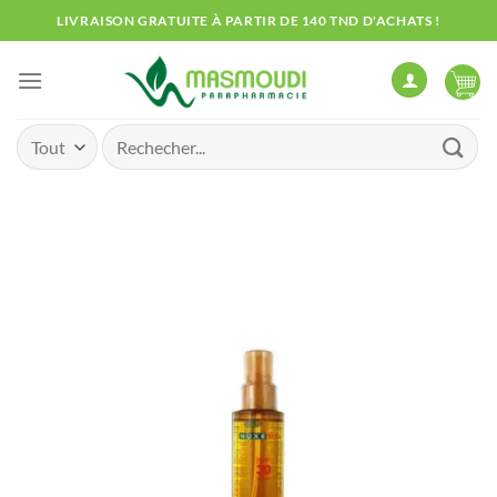
Passer
LIVRAISON GRATUITE À PARTIR DE 140 TND D'ACHATS !
au
contenu
Recherche
pour :