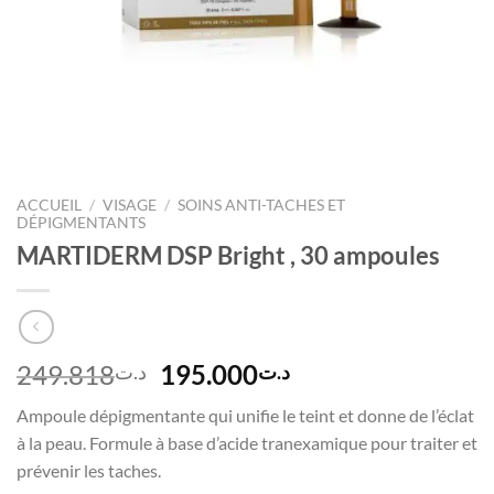
ACCUEIL
/
VISAGE
/
SOINS ANTI-TACHES ET
DÉPIGMENTANTS
MARTIDERM DSP Bright , 30 ampoules
Le
Le
249.818
195.000
د.ت
د.ت
prix
prix
Ampoule dépigmentante qui unifie le teint et donne de l’éclat
initial
actuel
à la peau. Formule à base d’acide tranexamique pour traiter et
était :
est :
prévenir les taches.
د.ت195.000.
د.ت249.818.