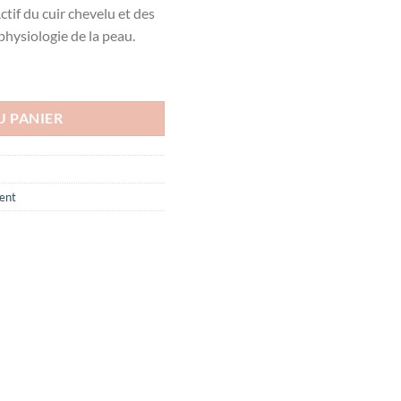
if du cuir chevelu et des
physiologie de la peau.
oing, 150ML
U PANIER
ent