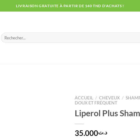
LIVRAISON GRATUITE À PARTIR DE 140 TND D'ACHATS !
Recherche
pour :
ACCUEIL
/
CHEVEUX
/
SHAM
DOUX ET FRÉQUENT
Liperol Plus Sha
35.000
د.ت