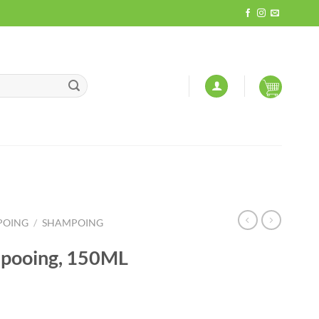
POING
/
SHAMPOING
mpooing, 150ML