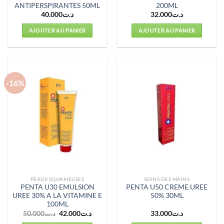
ANTIPERSPIRANTES 50ML
200ML
40.000
د.ت
32.000
د.ت
AJOUTER AU PANIER
AJOUTER AU PANIER
-16%
PEAUX SQUAMEUSES
SOINS DES MAINS
PENTA U30 EMULSION
PENTA U50 CREME UREE
UREE 30% A LA VITAMINE E
50% 30ML
100ML
Le
Le
50.000
د.ت
42.000
د.ت
33.000
د.ت
prix
prix