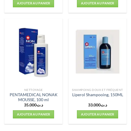
initial
actuel
AJOUTER AU PANIER
AJOUTER AU PANIER
était :
est :
د.ت42.000.
د.ت50.000.
NETTOYAGE
SHAMPOING DOUX ET FRÉQUENT
PENTAMEDICAL NONAK
Liperol Shampooing, 150ML
MOUSSE, 100 ml
35.000
د.ت
33.000
د.ت
AJOUTER AU PANIER
AJOUTER AU PANIER