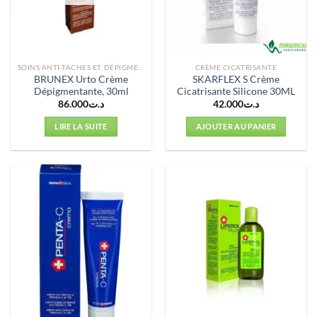
SOINS ANTI-TACHES ET DÉPIGMENTANTS
CRÈME CICATRISANTE
BRUNEX Urto Crème
SKARFLEX S Crème
Dépigmentante, 30ml
Cicatrisante Silicone 30ML
86.000
د.ت
42.000
د.ت
LIRE LA SUITE
AJOUTER AU PANIER