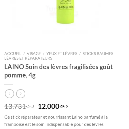
ACCUEIL
/
VISAGE
/
YEUX ET LÈVRES
/
STICKS BAUMES
LÈVRES ET RÉPARATEURS
LAINO Soin des lèvres fragilisées goût
pomme, 4g
Le
Le
13.731
12.000
د.ت
د.ت
prix
prix
Ce stick réparateur et nourrissant Laino parfumé à la
initial
actuel
framboise est le soin indispensable pour des lèvres
était :
est :