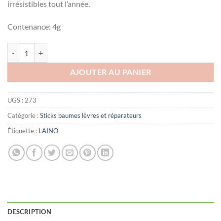
irrésistibles tout l’année.
د.ت12.000.
د.ت13.731.
Contenance: 4g
quantité de LAINO Soin des lèvres fragilisées goût pomme, 4g
AJOUTER AU PANIER
UGS :
273
Catégorie :
Sticks baumes lèvres et réparateurs
Étiquette :
LAINO
DESCRIPTION