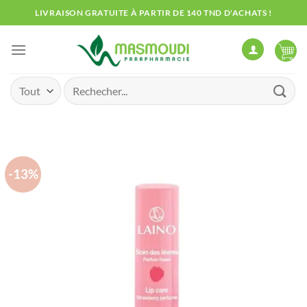
Passer
LIVRAISON GRATUITE À PARTIR DE 140 TND D'ACHATS !
au
contenu
Recherche
pour :
-13%