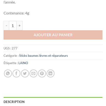
l’année.
د.ت12.000.
د.ت13.731.
Contenance: 4g
quantité de LAINO Soin des lèvres fragilisées goût fraise, 4g
AJOUTER AU PANIER
UGS :
277
Catégorie :
Sticks baumes lèvres et réparateurs
Étiquette :
LAINO
DESCRIPTION