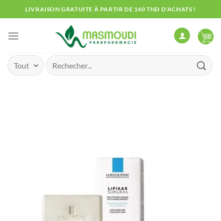
Passer
LIVRAISON GRATUITE À PARTIR DE 140 TND D'ACHATS !
au
contenu
Recherche
pour :