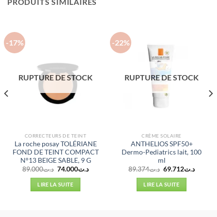
PRODUITS SIMILAIRES
-17%
-22%
RUPTURE DE STOCK
RUPTURE DE STOCK
CORRECTEURS DE TEINT
CRÈME SOLAIRE
La roche posay TOLÉRIANE
ANTHELIOS SPF50+
FOND DE TEINT COMPACT
Dermo-Pediatrics lait, 100
N°13 BEIGE SABLE, 9 G
ml
Le
Le
Le
Le
89.000
د.ت
74.000
د.ت
89.374
د.ت
69.712
د.ت
prix
prix
prix
prix
initial
actuel
initial
actuel
LIRE LA SUITE
LIRE LA SUITE
était :
est :
était :
est :
د.ت89.374.
د.ت74.000.
د.ت89.000.