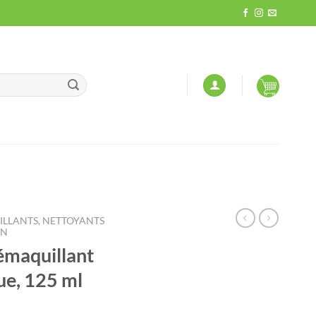
LLANTS, NETTOYANTS
ON
émaquillant
ue, 125 ml