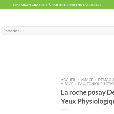
LIVRAISON GRATUITE À PARTIR DE 140 TND D'ACHATS !
Recherche
pour :
ACCUEIL
/
VISAGE
/
DÉMAQUI
VISAGE
/
EAU, TONIQUE, LOTI
La roche posay D
Yeux Physiologiq