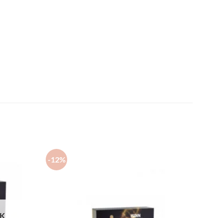
-12%
CK