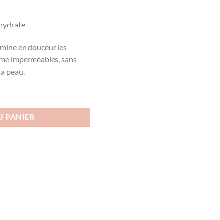
 hydrate
limine en douceur les
ême imperméables, sans
la peau.
on Micellaire Hydratante 400 ml
U PANIER