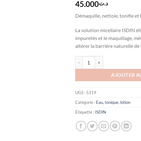
45.000
د.ت
Démaquille, nettoie, tonifie et
La solution micellaire ISDIN é
impuretés et le maquillage, m
altérer la barrière naturelle de 
quantité de ISDINCEUTICS Soluti
AJOUTER A
UGS :
5319
Catégorie :
Eau, tonique, lotion
Étiquette :
ISDIN