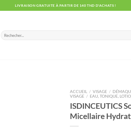
LIVRAISON GRATUITE À PARTIR DE 140 TND D'ACHATS !
Recherche
pour :
ACCUEIL
/
VISAGE
/
DÉMAQUI
VISAGE
/
EAU, TONIQUE, LOTI
ISDINCEUTICS So
Micellaire Hydra