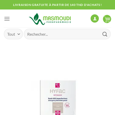
Passer
LIVRAISON GRATUITE À PARTIR DE 140 TND D'ACHATS !
au
contenu
Recherche
pour :