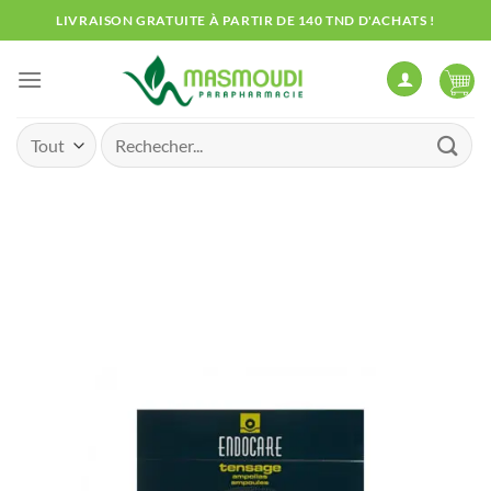
Passer
LIVRAISON GRATUITE À PARTIR DE 140 TND D'ACHATS !
au
contenu
Recherche
pour :