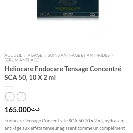
ACCUEIL
/
VISAGE
/
SOINS ANTI-ÂGE ET ANTI-RIDES
/
SÉRUM ANTI-ÂGE
Heliocare Endocare Tensage Concentré
SCA 50, 10 X 2 ml
165.000
د.ت
Endocare Tensage Concentrate SCA 50 10 x 2 ml, hydratant
anti-âge aux effets tenseur agissant comme un complément