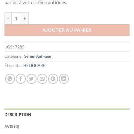
parfait à votre crème antirides.
quantité de Heliocare Endocare Tensage Concentré SCA 50, 10 X 2 ml
AJOUTER AU PANIER
UGS :
7285
Catégorie :
Sérum Anti-âge
Étiquette :
HELIOCARE
DESCRIPTION
AVIS (0)