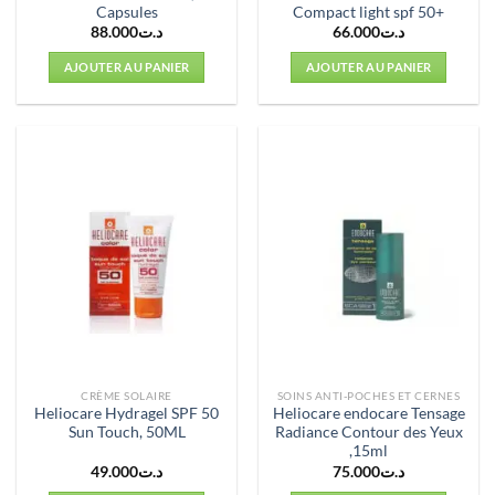
Capsules
Compact light spf 50+
88.000
د.ت
66.000
د.ت
AJOUTER AU PANIER
AJOUTER AU PANIER
CRÈME SOLAIRE
SOINS ANTI-POCHES ET CERNES
Heliocare Hydragel SPF 50
Heliocare endocare Tensage
Sun Touch, 50ML
Radiance Contour des Yeux
,15ml
49.000
د.ت
75.000
د.ت