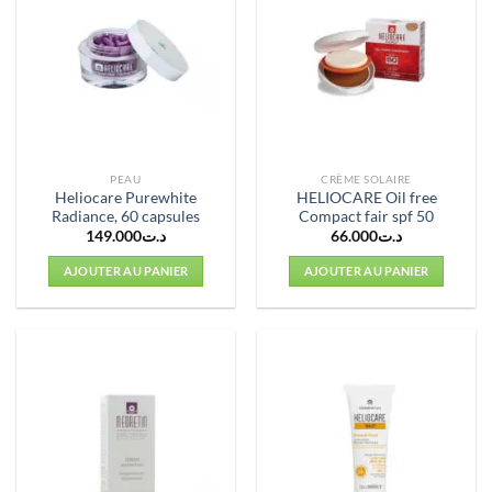
PEAU
CRÈME SOLAIRE
Heliocare Purewhite
HELIOCARE Oil free
Radiance, 60 capsules
Compact fair spf 50
149.000
د.ت
66.000
د.ت
AJOUTER AU PANIER
AJOUTER AU PANIER