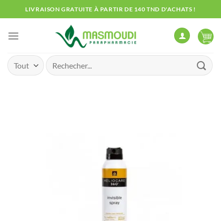
Passer
LIVRAISON GRATUITE À PARTIR DE 140 TND D'ACHATS !
au
contenu
Recherche
pour :