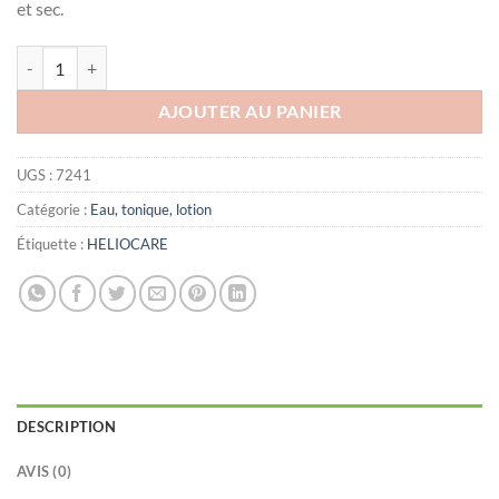
et sec.
quantité de HELIOCARE 360 INVISIBLE SPRAY SPF50+ 200 ML
AJOUTER AU PANIER
UGS :
7241
Catégorie :
Eau, tonique, lotion
Étiquette :
HELIOCARE
DESCRIPTION
AVIS (0)