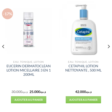
-17%
EAU, TONIQUE, LOTION
EAU, TONIQUE, LOTION
EUCERIN DERMATOCLEAN
CETAPHIL LOTION
LOTION MICELLAIRE 3 EN 1
NETTOYANTE , 500 ML
200ML
Le
Le
30.000
د.ت
25.000
د.ت
42.000
د.ت
prix
prix
l
initial
actuel
AJOUTER AU PANIER
AJOUTER AU PANIER
était :
est :
د.ت25.000.
د.ت30.000.
د.ت24.000.