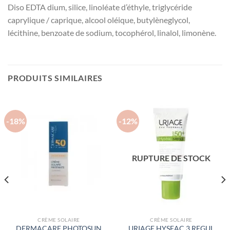
Diso
EDTA dium, silice, linoléate d’éthyle, triglycéride
caprylique / caprique, alcool oléique, butylèneglycol,
lécithine, benzoate de sodium, tocophérol, linalol, limonène.
PRODUITS SIMILAIRES
-18%
-12%
RUPTURE DE STOCK
CRÈME SOLAIRE
CRÈME SOLAIRE
DERMACARE PHOTOSUN
URIAGE HYSEAC 3 REGUL