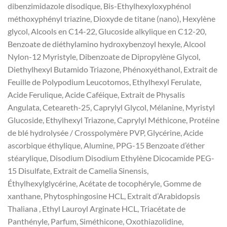
dibenzimidazole disodique, Bis-Ethylhexyloxyphénol
méthoxyphényl triazine, Dioxyde de titane (nano), Hexylène
glycol, Alcools en C14-22, Glucoside alkylique en C12-20,
Benzoate de diéthylamino hydroxybenzoyl hexyle, Alcool
Nylon-12 Myristyle, Dibenzoate de Dipropylène Glycol,
Diethylhexyl Butamido Triazone, Phénoxyéthanol, Extrait de
Feuille de Polypodium Leucotomos, Ethylhexyl Ferulate,
Acide Ferulique, Acide Caféique, Extrait de Physalis
Angulata, Ceteareth-25, Caprylyl Glycol, Mélanine, Myristyl
Glucoside, Ethylhexyl Triazone, Caprylyl Méthicone, Protéine
de blé hydrolysée / Crosspolymère PVP, Glycérine, Acide
ascorbique éthylique, Alumine, PPG-15 Benzoate d’éther
stéarylique, Disodium Disodium Ethylène Dicocamide PEG-
15 Disulfate, Extrait de Camelia Sinensis,
Éthylhexylglycérine, Acétate de tocophéryle, Gomme de
xanthane, Phytosphingosine HCL, Extrait d’Arabidopsis
Thaliana , Ethyl Lauroyl Arginate HCL, Triacétate de
Panthényle, Parfum, Siméthicone, Oxothiazolidine,