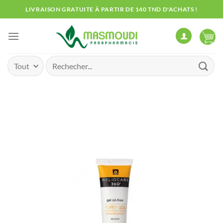
Passer
LIVRAISON GRATUITE À PARTIR DE 140 TND D'ACHATS !
au
contenu
Recherche
pour :