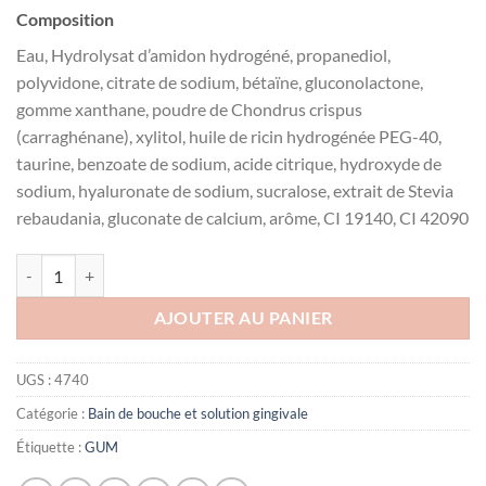
Composition
Eau, Hydrolysat d’amidon hydrogéné, propanediol,
polyvidone, citrate de sodium, bétaïne, gluconolactone,
gomme xanthane, poudre de Chondrus crispus
(carraghénane), xylitol, huile de ricin hydrogénée PEG-40,
taurine, benzoate de sodium, acide citrique, hydroxyde de
sodium, hyaluronate de sodium, sucralose, extrait de Stevia
rebaudania, gluconate de calcium, arôme, CI 19140, CI 42090
quantité de GUM Hydral Gel humectant, 50 ml
AJOUTER AU PANIER
UGS :
4740
Catégorie :
Bain de bouche et solution gingivale
Étiquette :
GUM