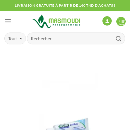
Passer
LIVRAISON GRATUITE À PARTIR DE 140 TND D'ACHATS !
au
contenu
Recherche
pour :