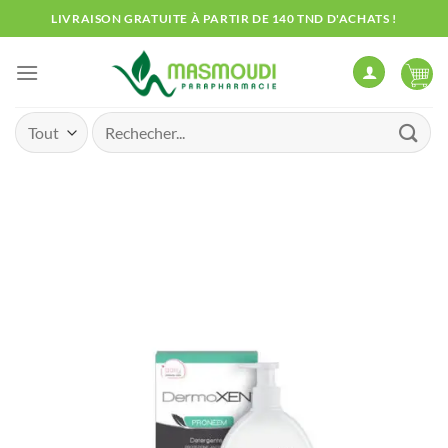
Passer
LIVRAISON GRATUITE À PARTIR DE 140 TND D'ACHATS !
au
contenu
Recherche
pour :