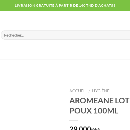
LIVRAISON GRATUITE À PARTIR DE 140 TND D'ACHATS !
Recherche
pour :
ACCUEIL
/
HYGIÈNE
AROMEANE LOTI
POUX 100ML
29.000
د.ت