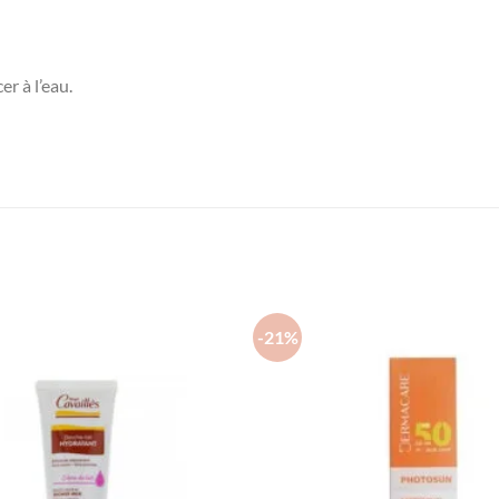
r à l’eau.
-21%