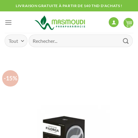
Passer
LIVRAISON GRATUITE À PARTIR DE 140 TND D'ACHATS !
au
contenu
Recherche
pour :
-15%