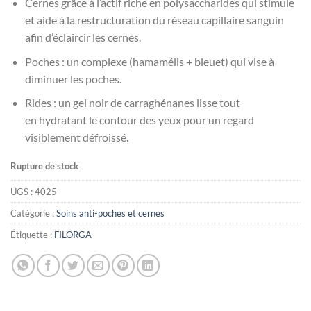
Cernes grâce à l’actif riche en polysaccharides qui stimule
د.ت123.000.
د.ت145.000.
et aide à la restructuration du réseau capillaire sanguin
afin d’éclaircir les cernes.
Poches : un complexe (hamamélis + bleuet) qui vise à
diminuer les poches.
Rides : un gel noir de carraghénanes lisse tout
en hydratant le contour des yeux pour un regard
visiblement défroissé.
Rupture de stock
UGS :
4025
Catégorie :
Soins anti-poches et cernes
Étiquette :
FILORGA