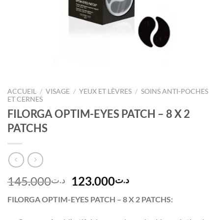
ACCUEIL
/
VISAGE
/
YEUX ET LÈVRES
/
SOINS ANTI-POCHES
ET CERNES
FILORGA OPTIM-EYES PATCH – 8 X 2
PATCHS
Le
Le
145.000
123.000
د.ت
د.ت
prix
prix
FILORGA OPTIM-EYES PATCH – 8 X 2 PATCHS:
initial
actuel
était :
est :