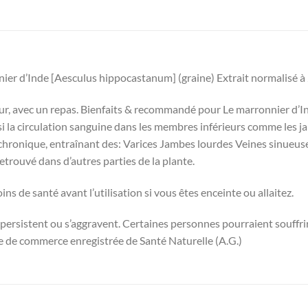
ier d’Inde [Aesculus hippocastanum] (graine) Extrait normalisé 
our, avec un repas. Bienfaits & recommandé pour Le marronnier d’I
si la circulation sanguine dans les membres inférieurs comme les j
 chronique, entraînant des: Varices Jambes lourdes Veines sinueus
trouvé dans d’autres parties de la plante.
s de santé avant l’utilisation si vous êtes enceinte ou allaitez.
persistent ou s’aggravent. Certaines personnes pourraient souffrir
de commerce enregistrée de Santé Naturelle (A.G.)