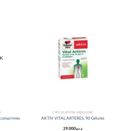
CK
S
CIRCULATION SANGUINE
 comprimés
AKTIV VITAL ARTERES, 90 Gélules
29.000
د.ت