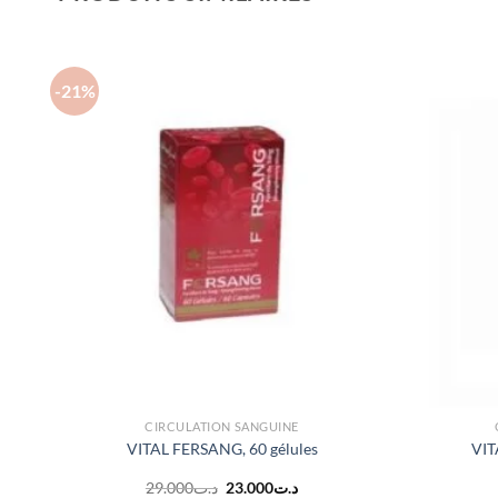
-21%
CIRCULATION SANGUINE
és
VITAL FERSANG, 60 gélules
VIT
Le
Le
29.000
د.ت
23.000
د.ت