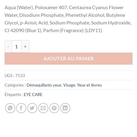
Aqua (Water), Poloxamer 407, Centaurea Cyanus Flower
Water, Disodium Phosphate, Phenethyl Alcohol, Butylene
Glycol, p-Anisic Acid, Sodium Phosphate, Sodium Hydroxide,
CI 42090 (Blue 1), Parfum (Fragrance) (LDY11)
quantité de Eye care Démaquillant pour les yeux Lotion 100, 125ml
AJOUTER AU PANIER
UGS :
7533
Catégories :
Démaquillants yeux
,
Visage
,
Yeux et lèvres
Étiquette :
EYE CARE