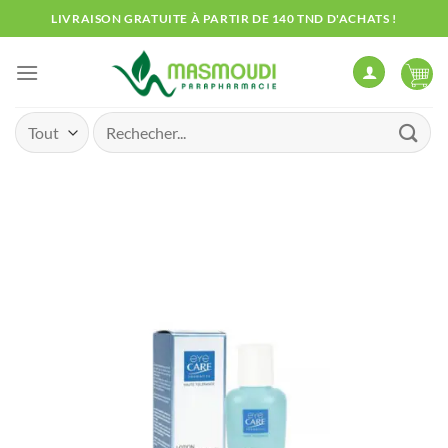
Passer
LIVRAISON GRATUITE À PARTIR DE 140 TND D'ACHATS !
au
contenu
Recherche
pour :