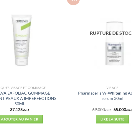
RUPTURE DE STO
QUES VISAGE ET GOMMAGE
VISAGE
VA EXFOLIAC GOMMAGE
Pharmaceris W-Whitening Ac
NT PEAUX A IMPERFECTIONS
serum 30ml
50ML
Le
37.128
د.ت
69.000
د.ت
65.000
.ت
prix
initial
AJOUTER AU PANIER
LIRE LA SUITE
était :