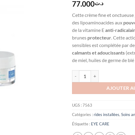
77.000
د.ت
Cette crème fine et onctueuse 
des lipoaminoacides aux
pouvo
de la vitamine E
anti-radicalai
brunes
protecteur
. Cette act
sensibles est complétée par d
calmants et adoucissants
(extr
de miel, huiles de germe de bl
quantité de EYE CARE Crème anti-
AJOUTER A
UGS :
7563
Catégories :
rides installées
,
Soins an
Étiquette :
EYE CARE