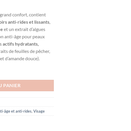
grand confort, contient
irs anti-rides et lissants
,
re
et un extrait d’algues
ion anti-âge pour peaux
es
actifs hydratants,
aits de feuilles de pêcher,
é et d’amande douce).
rides visage 530, 30 ml
U PANIER
ti-âge et anti-rides
,
Visage