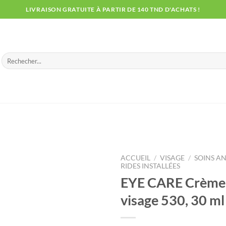
LIVRAISON GRATUITE À PARTIR DE 140 TND D'ACHATS !
Recherche
pour :
ACCUEIL
/
VISAGE
/
SOINS AN
RIDES INSTALLÉES
EYE CARE Crème 
visage 530, 30 ml