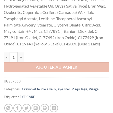
Hydrogenated Vegetable Oil, Oryza Sativa (Rice) Bran Wax,
Ozokerite, Copernicia Cerifera (Carnauba) Wax, Talc,
Tocopheryl Acetate, Lecithine, Tocopherol Ascorbyl
Palmitate, Glyceryl Stearate, Glyceryl Oleate, Citric Acid.
May contain +/- : Mica, Cl 77891 (Titanium Dioxide), Cl
77491 (Iron Oxide), Cl 77492 (Iron Oxide), Cl 77499 (Iron
Oxide), Cl 19140 (Yellow 5 Lake), Cl 42090 (Blue 1 Lake)
quantité de Eye care Crayon duo correcteur de teint 141 Beige/Beige 
AJOUTER AU PANIER
UGS :
7550
Catégories :
Crayon et feutre à yeux, eye liner
,
Maquillage
,
Visage
Étiquette :
EYE CARE