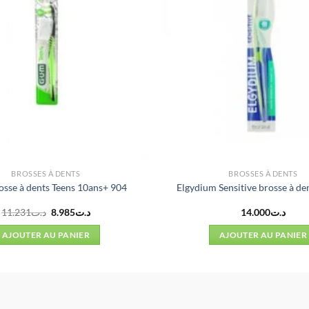
BROSSES À DENTS
BROSSES À DENTS
sse à dents Teens 10ans+ 904
Elgydium Sensitive brosse à de
Le
Le
11.231
د.ت
8.985
د.ت
14.000
د.ت
prix
prix
initial
actuel
AJOUTER AU PANIER
AJOUTER AU PANIER
était :
est :
د.ت8.985.
د.ت11.231.