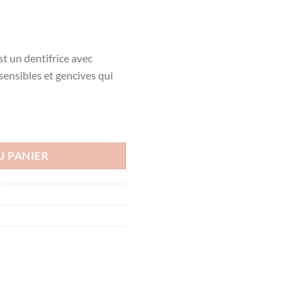
st un dentifrice avec
ensibles et gencives qui
E SENSITIVE PROFESSIONAL PRO ARGIN 75ML
U PANIER