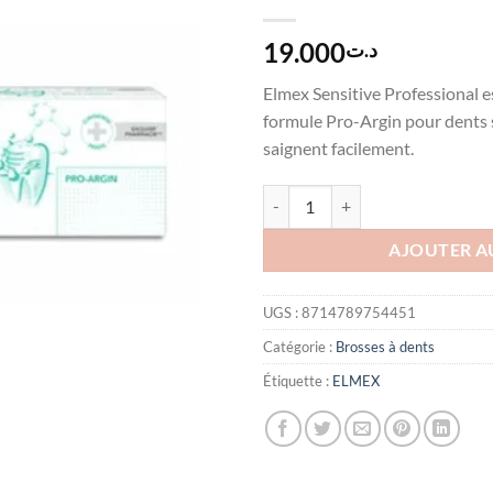
19.000
د.ت
Elmex Sensitive Professional e
formule Pro-Argin pour dents s
saignent facilement.
quantité de ELMEX DENTIFRIC
AJOUTER A
UGS :
8714789754451
Catégorie :
Brosses à dents
Étiquette :
ELMEX