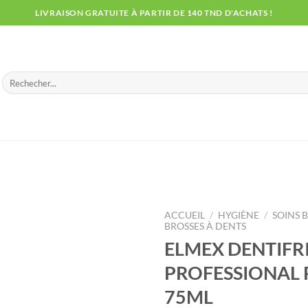
LIVRAISON GRATUITE À PARTIR DE 140 TND D'ACHATS !
Recherche
pour :
ACCUEIL
/
HYGIÈNE
/
SOINS 
BROSSES À DENTS
ELMEX DENTIFRI
PROFESSIONAL 
75ML