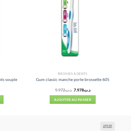
BROSSES À DENTS
nts souple
Gum classic manche porte brossette 605
Le
Le
9.972
د.ت
7.978
د.ت
prix
prix
initial
actuel
AJOUTER AU PANIER
était :
est :
د.ت7.978.
د.ت9.972.