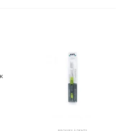
CK
BROSSES À DENTS