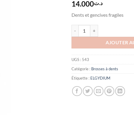
14.000
د.ت
Dents et gencives fragiles
quantité de Elgydium Sensitive br
AJOUTER A
UGS :
543
Catégorie :
Brosses à dents
Étiquette :
ELGYDIUM