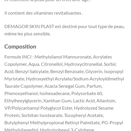
Il contient des vitamines revitalisantes .
DEMAGOR SKIN PLAST est destiné pour tout type de peau,
même les plus sensible.
Composition
Formule INCI : Methylsilanol Mannuronate, Acrylates
Copolymer, Aqua, Citronellol, Hydroxycitronellal, Sorbic
Acid, Benzyl Salicylate, Benzyl Benzoate, Glycerin, Isopropyl
Myristate, Hydroxyethyl Acrylate/Sodium Acryloyldimethyl
Taurate Copolymer, Acacia Senegal Gum, Parfum,
Phenoxyethanol, Isohexadecane, Polysorbate 60,
Ethylhexylglycerin, Xanthan Gum, Lactic Acid, Allantoin,
VP/Polycarbamyl Polyglycol Ester, Hydrolyzed Sesame
Protein, Sorbitan Isostearate, Tocopheryl Acetate,
Butylphenyl Methylpropional Retinyl Palmitate, PG-Propyl
Methylsilanediol, Hydroisohexyl 3-Cylohene