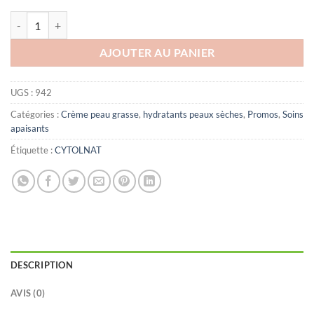
د.ت10.000.
د.ت12.000.
quantité de CYTOLNAT DADERM CREME VISAGE 100ML
AJOUTER AU PANIER
UGS :
942
Catégories :
Crème peau grasse
,
hydratants peaux sèches
,
Promos
,
Soins
apaisants
Étiquette :
CYTOLNAT
DESCRIPTION
AVIS (0)