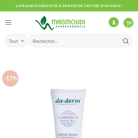
Passer
LIVRAISON GRATUITE À PARTIR DE 140 TND D'ACHATS !
au
contenu
Recherche
pour :
-17%