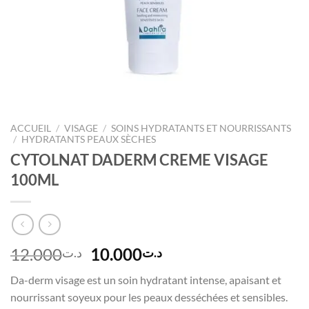
ACCUEIL
/
VISAGE
/
SOINS HYDRATANTS ET NOURRISSANTS
/
HYDRATANTS PEAUX SÈCHES
CYTOLNAT DADERM CREME VISAGE
100ML
Le
Le
12.000
10.000
د.ت
د.ت
prix
prix
Da-derm visage est un soin hydratant intense, apaisant et
initial
actuel
nourrissant soyeux pour les peaux desséchées et sensibles.
était :
est :