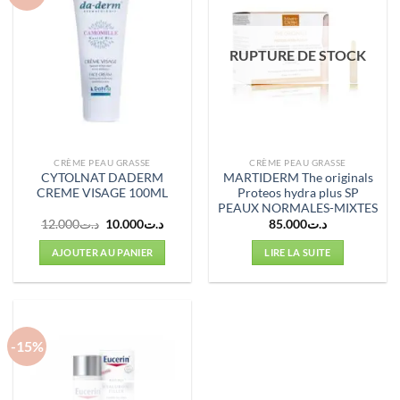
RUPTURE DE STOCK
CRÈME PEAU GRASSE
CRÈME PEAU GRASSE
CYTOLNAT DADERM
MARTIDERM The originals
CREME VISAGE 100ML
Proteos hydra plus SP
PEAUX NORMALES-MIXTES
Le
Le
12.000
د.ت
10.000
د.ت
85.000
د.ت
prix
prix
initial
actuel
AJOUTER AU PANIER
LIRE LA SUITE
était :
est :
د.ت10.000.
د.ت12.000.
-15%