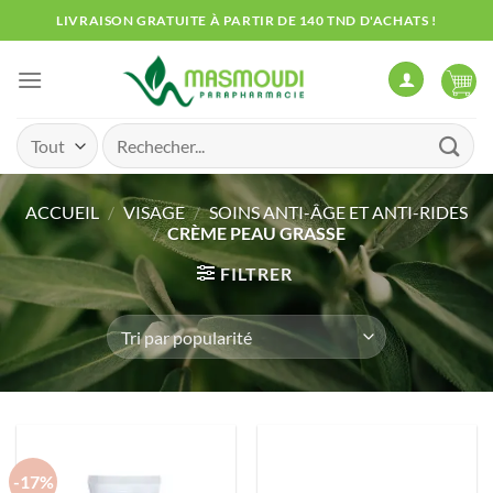
Passer
LIVRAISON GRATUITE À PARTIR DE 140 TND D'ACHATS !
au
contenu
Recherche
pour :
ACCUEIL
/
VISAGE
/
SOINS ANTI-ÂGE ET ANTI-RIDES
/
CRÈME PEAU GRASSE
FILTRER
-17%