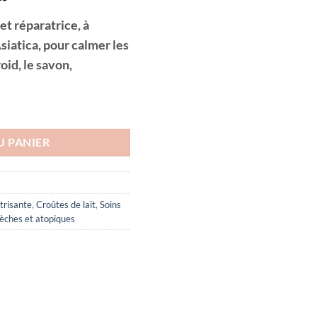
prix
t réparatrice, à
actuel
Asiatica, pour calmer les
est :
د.ت22.000.
د.ت30.000.
roid, le savon,
CENTELA 50ML
U PANIER
trisante
,
Croûtes de lait
,
Soins
èches et atopiques