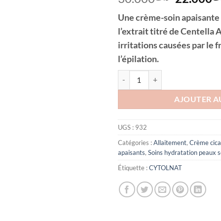
prix
Une crème-soin apaisante e
initial
l’extrait titré de Centella 
était :
irritations causées par le f
l’épilation.
quantité de CYTOLNAT CYTOL 
AJOUTER A
UGS :
932
Catégories :
Allaitement
,
Crème cica
apaisants
,
Soins hydratation peaux s
Étiquette :
CYTOLNAT