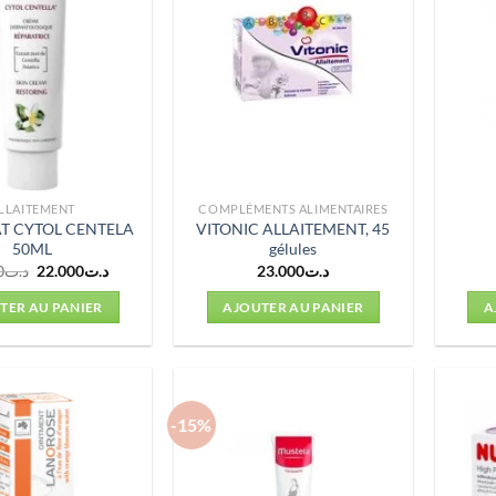
LLAITEMENT
COMPLÉMENTS ALIMENTAIRES
T CYTOL CENTELA
VITONIC ALLAITEMENT, 45
50ML
gélules
Le
Le
0
د.ت
22.000
د.ت
23.000
د.ت
prix
prix
initial
actuel
TER AU PANIER
AJOUTER AU PANIER
A
était :
est :
د.ت22.000.
د.ت30.000.
-15%