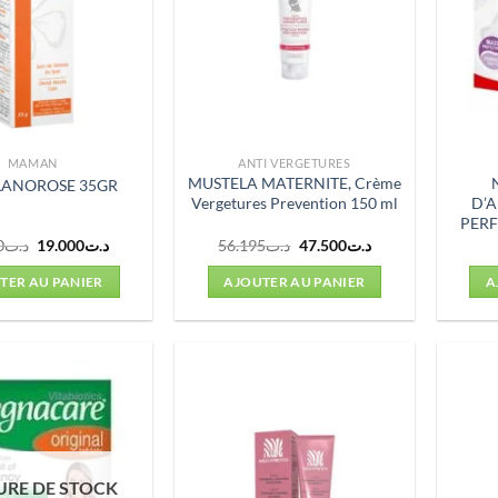
MAMAN
ANTI VERGETURES
MUSTELA MATERNITE, Crème
 LANOROSE 35GR
Vergetures Prevention 150 ml
D’
PERF
Le
Le
Le
Le
0
د.ت
19.000
د.ت
56.195
د.ت
47.500
د.ت
prix
prix
prix
prix
initial
actuel
initial
actuel
TER AU PANIER
AJOUTER AU PANIER
A
était :
est :
était :
est :
د.ت47.500.
د.ت56.195.
د.ت19.000.
د.ت22.000.
URE DE STOCK