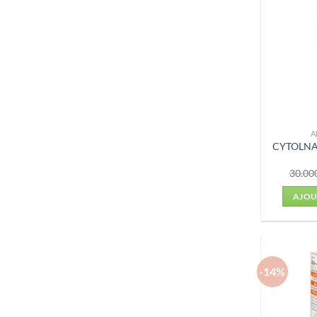
A
CYTOLNA
30.00
AJOU
-14%