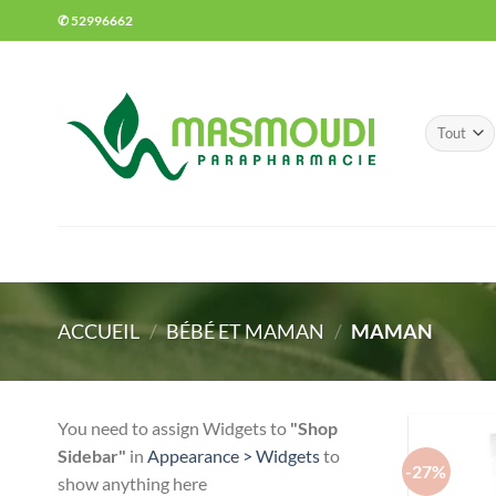
Passer
✆ 52996662
au
contenu
ACCUEIL
/
BÉBÉ ET MAMAN
/
MAMAN
You need to assign Widgets to
"Shop
Sidebar"
in
Appearance > Widgets
to
-27%
show anything here