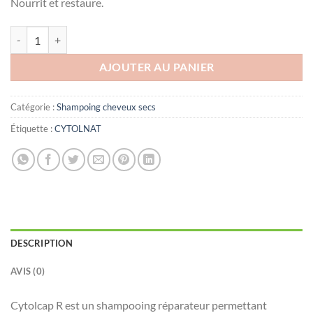
Nourrit et restaure.
quantité de CYTOLCAP R SHAMPOOING CHEVEUX SECS 200ML
AJOUTER AU PANIER
Catégorie :
Shampoing cheveux secs
Étiquette :
CYTOLNAT
DESCRIPTION
AVIS (0)
Cytolcap R est un shampooing réparateur permettant