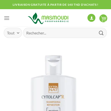
Passer
LIVRAISON GRATUITE À PARTIR DE 140 TND D'ACHATS !
au
contenu
Recherche
pour :