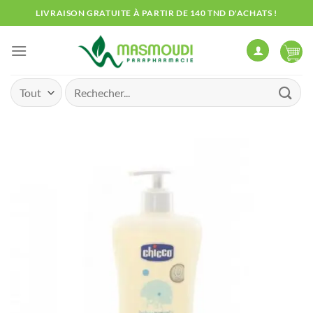
Passer
LIVRAISON GRATUITE À PARTIR DE 140 TND D'ACHATS !
au
contenu
Recherche
pour :