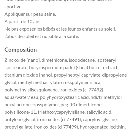
sportive.
Appliquer sur peau saine.
A partir de 10 ans.
Ne pas exposer les bébés et les jeunes enfants au soleil.
L’abus de soleil est nuisible à la santé.
Composition
Zinc oxide [nano], dimethicone, isododecane, isostearyl
isostearate, butyrospermum parkii (shea) butter extract,
titanium dioxide [nano], propylheptyl caprylate, dipropylene
glycol, methyl methacrylate crosspolymer, silica,
polymethylsilsesquioxane, iron oxides (ci 77492),
aqua/water/ eau, polyhydroxystearic acid, hdi/trimethylol
hexyllactone crosspolymer, peg-10 dimethicone,
polysilicone-11, triethoxycaprylylsilane, salicylic acid,
butylene glycol, iron oxides (ci 77491), capryloyl glycine,
propyl gallate, iron oxides (ci 77499), hydrogenated lecithin,