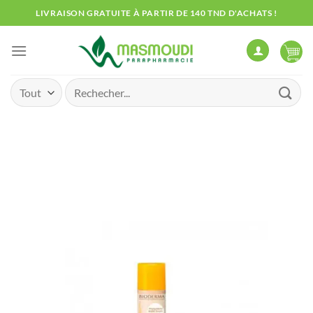
Passer
LIVRAISON GRATUITE À PARTIR DE 140 TND D'ACHATS !
au
contenu
Recherche
pour :