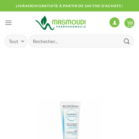
Passer
LIVRAISON GRATUITE À PARTIR DE 140 TND D'ACHATS !
au
contenu
Recherche
pour :