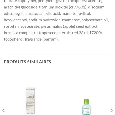
taurate copolymer, pentylene glycol, tocopheryl acetate,
arachidyl glucoside, titanium dioxide (ci 77891), disodium
edta, peg-8 laurate, salicylic acid, mannitol, xylitol,
hexyldecanol, sodium hydroxide, rhamnose, polysorbate 60,
sorbitan isostearate, pyrus malus (apple) seed extract,
brassica campestris (rapeseed) sterols, red 33 (ci 17200),
tocopherol, fragrance (parfum).
PRODUITS SIMILAIRES