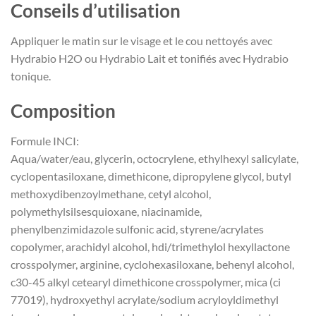
Conseils d’utilisation
Appliquer le matin sur le visage et le cou nettoyés avec
Hydrabio H2O ou Hydrabio Lait et tonifiés avec Hydrabio
tonique.
Composition
Formule INCI:
Aqua/water/eau, glycerin, octocrylene, ethylhexyl salicylate,
cyclopentasiloxane, dimethicone, dipropylene glycol, butyl
methoxydibenzoylmethane, cetyl alcohol,
polymethylsilsesquioxane, niacinamide,
phenylbenzimidazole sulfonic acid, styrene/acrylates
copolymer, arachidyl alcohol, hdi/trimethylol hexyllactone
crosspolymer, arginine, cyclohexasiloxane, behenyl alcohol,
c30-45 alkyl cetearyl dimethicone crosspolymer, mica (ci
77019), hydroxyethyl acrylate/sodium acryloyldimethyl