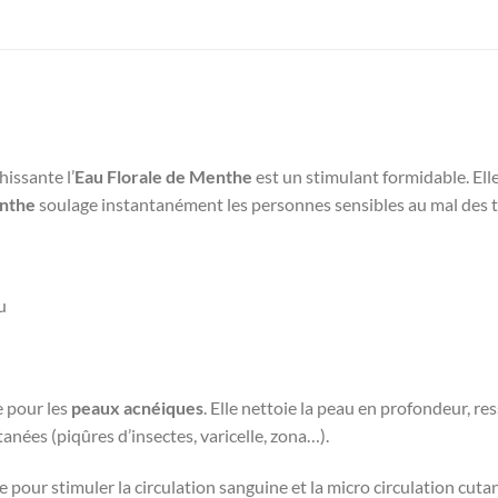
hissante l’
Eau Florale de Menthe
est un stimulant formidable. Elle e
enthe
soulage instantanément les personnes sensibles au mal des t
u
 pour les
peaux acnéiques
. Elle nettoie la peau en profondeur, ress
anées (piqûres d’insectes, varicelle, zona…).
le pour stimuler la circulation sanguine et la micro circulation cut