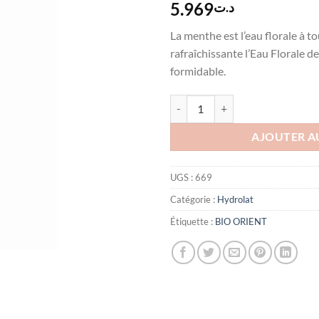
5.969
د.ت
La menthe est l’eau florale à tou
rafraîchissante l’Eau Florale 
formidable.
quantité de BIO ORIENT eau de M
AJOUTER A
UGS :
669
Catégorie :
Hydrolat
Étiquette :
BIO ORIENT