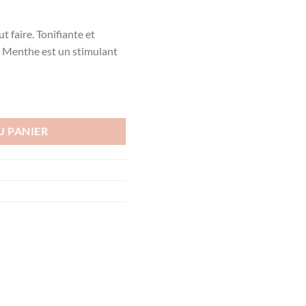
t faire. Tonifiante et
de Menthe est un stimulant
enthe, 125ml
U PANIER