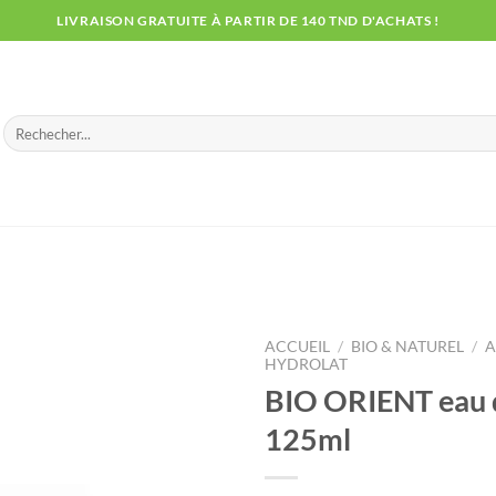
LIVRAISON GRATUITE À PARTIR DE 140 TND D'ACHATS !
Recherche
pour :
ACCUEIL
/
BIO & NATUREL
/
A
HYDROLAT
BIO ORIENT eau 
125ml