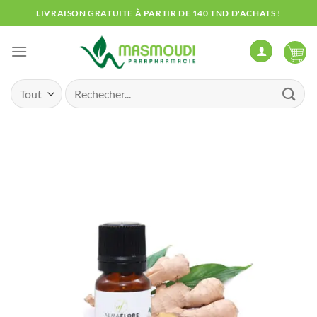
Passer
LIVRAISON GRATUITE À PARTIR DE 140 TND D'ACHATS !
au
contenu
Recherche
pour :