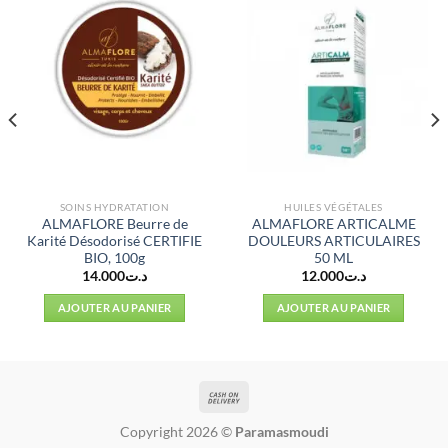
SOINS HYDRATATION
HUILES VÉGÉTALES
ALMAFLORE Beurre de
ALMAFLORE ARTICALME
Karité Désodorisé CERTIFIE
DOULEURS ARTICULAIRES
BIO, 100g
50 ML
14.000
د.ت
12.000
د.ت
l
AJOUTER AU PANIER
AJOUTER AU PANIER
د.ت12.922.
Copyright 2026 ©
Paramasmoudi