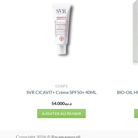
CORPS
SVR CICAVIT+ Crème SPF50+ 40ML
BIO-OIL H
54.000
د.ت
AJOUTER AU PANIER
Copyright 2026 ©
Paramasmoudi