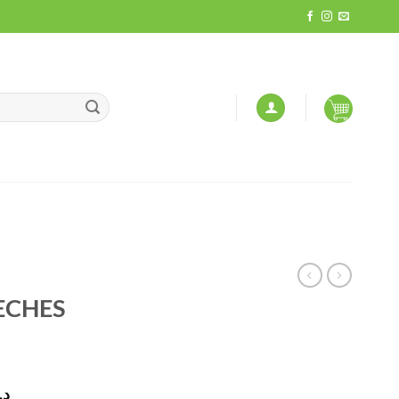
ECHES
Le
د.