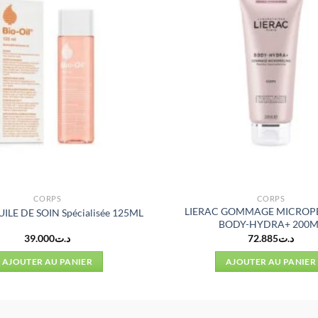
CORPS
CORPS
LIERAC GOMMAGE MICROPE
UILE DE SOIN Spécialisée 125ML
BODY-HYDRA+ 200M
39.000
د.ت
72.885
د.ت
AJOUTER AU PANIER
AJOUTER AU PANIER