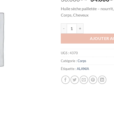
prix
Huile sèche pailletée – nourrit,
initial
Corps, Cheveux
était :
quantité de ALANIA HUILE SECH
AJOUTER A
UGS :
4370
Catégorie :
Corps
Étiquette :
ALANIA