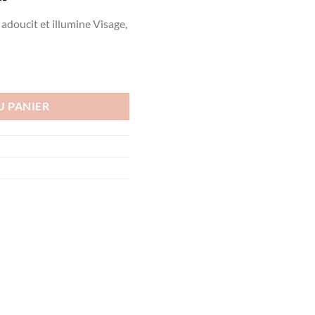
prix
 adoucit et illumine Visage,
actuel
est :
د.ت34.000.
د.ت36.000.
ES PAILLETÉ 60 ML
U PANIER