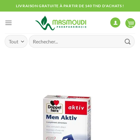
Passer
LIVRAISON GRATUITE À PARTIR DE 140 TND D'ACHATS !
au
contenu
Recherche
pour :