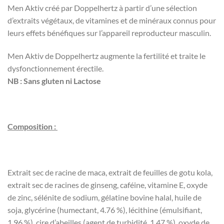
Men Aktiv créé par Doppelhertz à partir d’une sélection
d’extraits végétaux, de vitamines et de minéraux connus pour
leurs effets bénéfiques sur l’appareil reproducteur masculin.
Men Aktiv de Doppelhertz augmente la fertilité et traite le
dysfonctionnement érectile.
NB : Sans gluten ni Lactose
Composition :
Extrait sec de racine de maca, extrait de feuilles de gotu kola,
extrait sec de racines de ginseng, caféine, vitamine E, oxyde
de zinc, sélénite de sodium, gélatine bovine halal, huile de
soja, glycérine (humectant, 4.76 %), lécithine (émulsifiant,
1.96 %), cire d’abeilles (agent de turbidité, 1.47 %), oxyde de