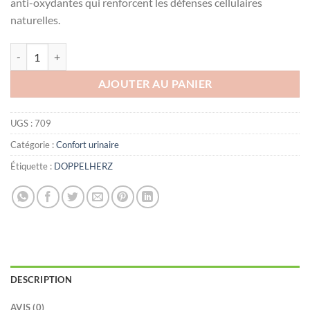
anti-oxydantes qui renforcent les défenses cellulaires
naturelles.
quantité de AKTIV URICALM , 30 comprimés
AJOUTER AU PANIER
UGS :
709
Catégorie :
Confort urinaire
Étiquette :
DOPPELHERZ
DESCRIPTION
AVIS (0)