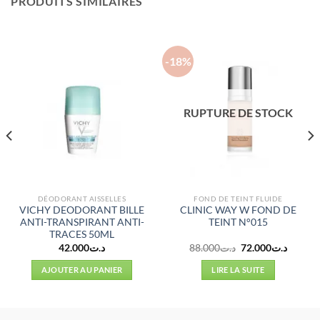
PRODUITS SIMILAIRES
-18%
RUPTURE DE STOCK
DÉODORANT AISSELLES
FOND DE TEINT FLUIDE
VICHY DEODORANT BILLE
CLINIC WAY W FOND DE
ANTI-TRANSPIRANT ANTI-
TEINT N°015
TRACES 50ML
Le
Le
42.000
د.ت
88.000
د.ت
72.000
د.ت
prix
prix
initial
actuel
AJOUTER AU PANIER
LIRE LA SUITE
était :
est :
د.ت88.000.