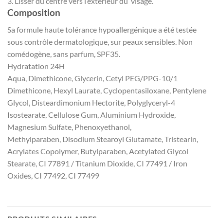
3. Lisser du centre vers l’extérieur du visage.
Composition
Sa formule haute tolérance hypoallergénique a été testée
sous contrôle dermatologique, sur peaux sensibles. Non
comédogène, sans parfum, SPF35.
Hydratation 24H
Aqua, Dimethicone, Glycerin, Cetyl PEG/PPG-10/1
Dimethicone, Hexyl Laurate, Cyclopentasiloxane, Pentylene
Glycol, Disteardimonium Hectorite, Polyglyceryl-4
Isostearate, Cellulose Gum, Aluminium Hydroxide,
Magnesium Sulfate, Phenoxyethanol,
Methylparaben, Disodium Stearoyl Glutamate, Tristearin,
Acrylates Copolymer, Butylparaben, Acetylated Glycol
Stearate, CI 77891 / Titanium Dioxide, CI 77491 / Iron
Oxides, CI 77492, CI 77499