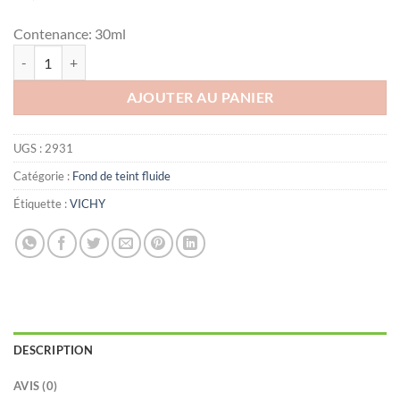
Contenance:
30ml
quantité de VICHY Dermablend Fond de Teint fluide correcteur 16h T
AJOUTER AU PANIER
UGS :
2931
Catégorie :
Fond de teint fluide
Étiquette :
VICHY
DESCRIPTION
AVIS (0)