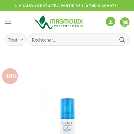
Passer
LIVRAISON GRATUITE À PARTIR DE 140 TND D'ACHATS !
au
contenu
Recherche
pour :
-10%