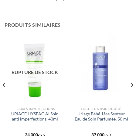
PRODUITS SIMILAIRES
RUPTURE DE STOCK
PEAUX À IMPERFECTIONS
TOILETTE & BAIN DE BÉBÉ
URIAGE HYSEAC AI Soin
Uriage Bébé 1ère Senteur
anti imperfections, 40ml
Eau de Soin Parfumée, 50 ml
24.000
د.ت
37.000
د.ت