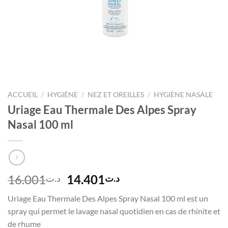
ACCUEIL
/
HYGIÈNE
/
NEZ ET OREILLES
/
HYGIÈNE NASALE
Uriage Eau Thermale Des Alpes Spray
Nasal 100 ml
Le
Le
16.001
14.401
د.ت
د.ت
prix
prix
Uriage Eau Thermale Des Alpes Spray Nasal 100 ml est un
initial
actuel
spray qui permet le lavage nasal quotidien en cas de rhinite et
était :
est :
de rhume
د.ت14.401.
د.ت16.001.