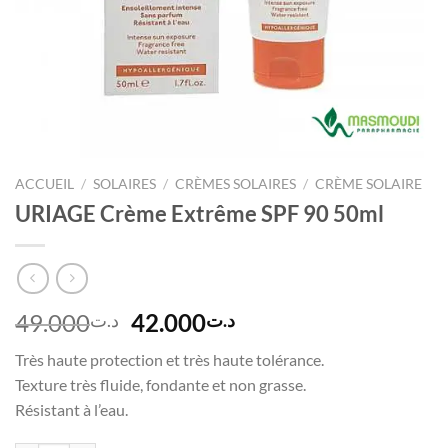
ACCUEIL
/
SOLAIRES
/
CRÈMES SOLAIRES
/
CRÈME SOLAIRE
URIAGE Crème Extrême SPF 90 50ml
Le
Le
49.000
42.000
د.ت
د.ت
prix
prix
Très haute protection et très haute tolérance.
initial
actuel
Texture très fluide, fondante et non grasse.
était :
est :
Résistant à l’eau.
د.ت42.000.
د.ت49.000.