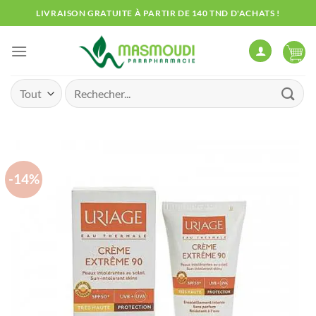
Passer
LIVRAISON GRATUITE À PARTIR DE 140 TND D'ACHATS !
au
contenu
Recherche
pour :
-14%