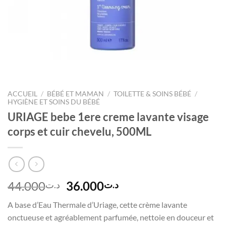
ACCUEIL
/
BÉBÉ ET MAMAN
/
TOILETTE & SOINS BÉBÉ
/
HYGIÈNE ET SOINS DU BÉBÉ
URIAGE bebe 1ere creme lavante visage
corps et cuir chevelu, 500ML
Le
Le
44.000
36.000
د.ت
د.ت
prix
prix
A base d’Eau Thermale d’Uriage, cette crème lavante
initial
actuel
onctueuse et agréablement parfumée, nettoie en douceur et
était :
est :