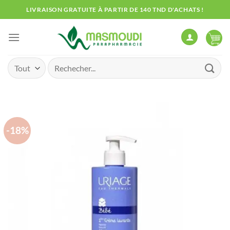
Passer
LIVRAISON GRATUITE À PARTIR DE 140 TND D'ACHATS !
au
contenu
Recherche
pour :
-18%