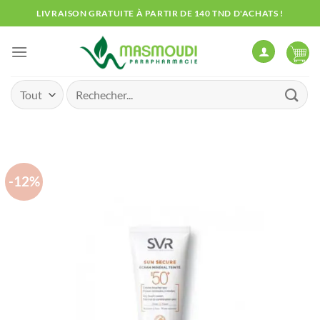
Passer
LIVRAISON GRATUITE À PARTIR DE 140 TND D'ACHATS !
au
contenu
Recherche
pour :
-12%