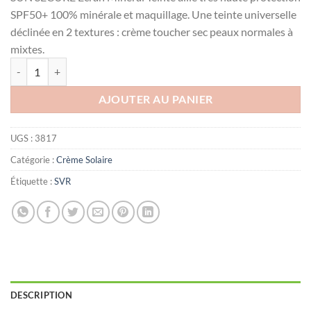
était :
est :
SPF50+ 100% minérale et maquillage. Une teinte universelle
د.ت57.000.
د.ت65.000.
déclinée en 2 textures : crème toucher sec peaux normales à
mixtes.
quantité de SVR SUN SECURE ÉCRAN MINÉRAL TEINTÉ - Peaux norma
AJOUTER AU PANIER
UGS :
3817
Catégorie :
Crème Solaire
Étiquette :
SVR
DESCRIPTION