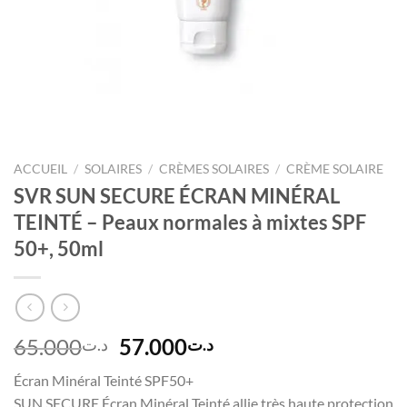
ACCUEIL
/
SOLAIRES
/
CRÈMES SOLAIRES
/
CRÈME SOLAIRE
SVR SUN SECURE ÉCRAN MINÉRAL
TEINTÉ – Peaux normales à mixtes SPF
50+, 50ml
Le
Le
65.000
57.000
د.ت
د.ت
prix
prix
Écran Minéral Teinté SPF50+
initial
actuel
SUN SECURE Écran Minéral Teinté allie très haute protection