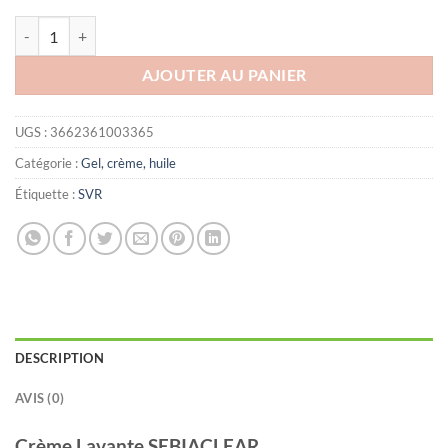
quantité de SVR SEBIACLEAR CREME LAVANTE 200ML
AJOUTER AU PANIER
UGS :
3662361003365
Catégorie :
Gel, crème, huile
Étiquette :
SVR
DESCRIPTION
AVIS (0)
Crème Lavante SEBIACLEAR