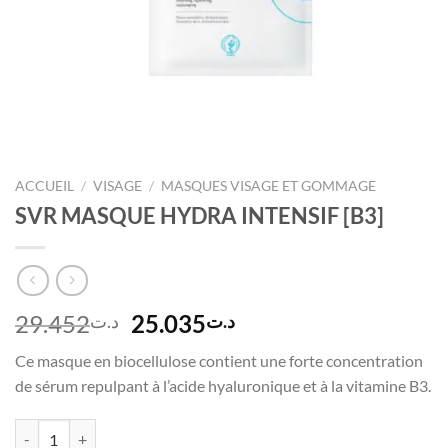
ACCUEIL
/
VISAGE
/
MASQUES VISAGE ET GOMMAGE
SVR MASQUE HYDRA INTENSIF [B3]
Le
Le
29.452
25.035
د.ت
د.ت
prix
prix
Ce masque en biocellulose contient une forte concentration
initial
actuel
de sérum repulpant à l’acide hyaluronique et à la vitamine B3.
était :
est :
د.ت25.035.
د.ت29.452.
quantité de SVR MASQUE HYDRA INTENSIF [B3]