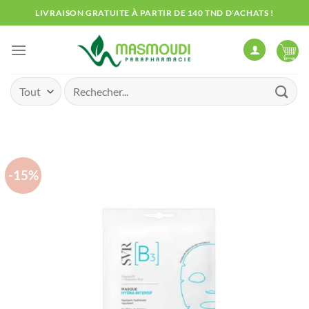
Passer
LIVRAISON GRATUITE À PARTIR DE 140 TND D'ACHATS !
au
contenu
Recherche
pour :
-15%