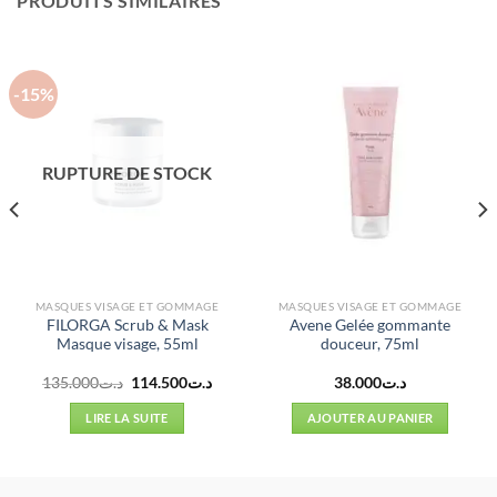
PRODUITS SIMILAIRES
-15%
RUPTURE DE STOCK
MASQUES VISAGE ET GOMMAGE
MASQUES VISAGE ET GOMMAGE
FILORGA Scrub & Mask
Avene Gelée gommante
Masque visage, 55ml
douceur, 75ml
Le
Le
135.000
د.ت
114.500
د.ت
38.000
د.ت
prix
prix
l
initial
actuel
LIRE LA SUITE
AJOUTER AU PANIER
était :
est :
د.ت114.500.
د.ت135.000.
د.ت68.000.