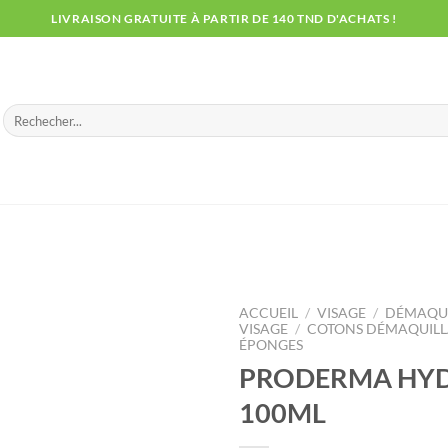
LIVRAISON GRATUITE À PARTIR DE 140 TND D'ACHATS !
Recherche
pour :
ACCUEIL
/
VISAGE
/
DÉMAQUI
VISAGE
/
COTONS DÉMAQUILLA
ÉPONGES
PRODERMA HY
100ML