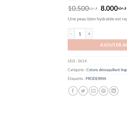
Le
10.500
8.000
د.ت
د.ت
prix
Une peau bien hydratée est r
initial
était :
quantité de PRODERMA HYDR
AJOUTER A
UGS :
3614
Catégorie :
Cotons démaquillant ling
Étiquette :
PRODERMA