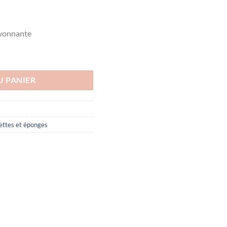
Le
prix
ayonnante
actuel
est :
AMAX 100ML
د.ت8.000.
د.ت10.500.
U PANIER
ettes et éponges