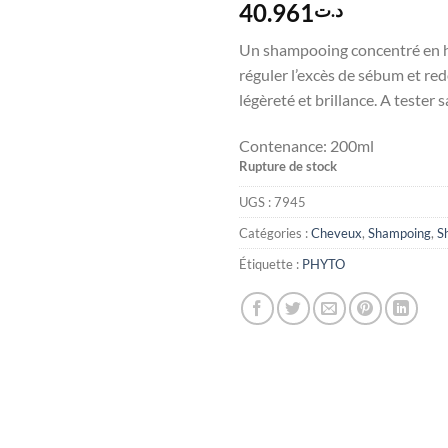
40.961
د.ت
Un shampooing concentré en hu
réguler l’excès de sébum et r
légèreté et brillance. A tester 
Contenance:
200ml
Rupture de stock
UGS :
7945
Catégories :
Cheveux
,
Shampoing
,
S
Étiquette :
PHYTO