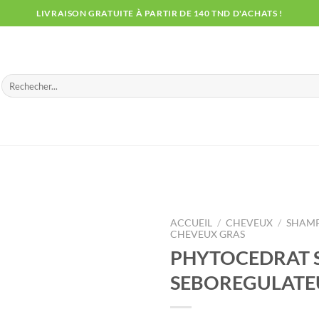
LIVRAISON GRATUITE À PARTIR DE 140 TND D'ACHATS !
Recherche
pour :
ACCUEIL
/
CHEVEUX
/
SHAM
CHEVEUX GRAS
PHYTOCEDRAT
SEBOREGULATE