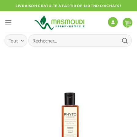
Passer
LIVRAISON GRATUITE À PARTIR DE 140 TND D'ACHATS !
au
contenu
Recherche
pour :