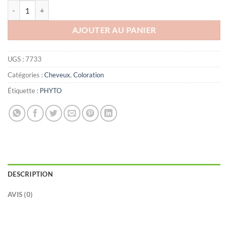
quantité de PHYTO Phytocolor Couleur Soin 8 Blond clair, 1 kit
AJOUTER AU PANIER
UGS :
7733
Catégories :
Cheveux
,
Coloration
Étiquette :
PHYTO
DESCRIPTION
AVIS (0)