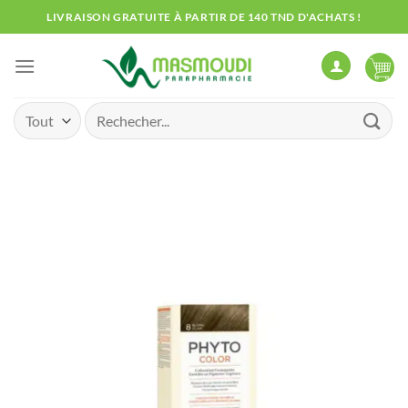
Passer
LIVRAISON GRATUITE À PARTIR DE 140 TND D'ACHATS !
au
contenu
Recherche
pour :